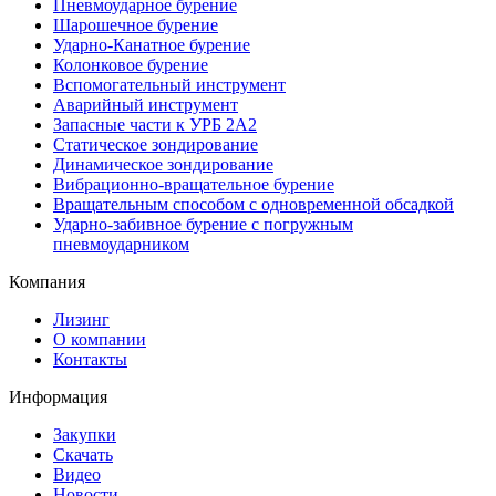
Пневмоударное бурение
Шарошечное бурение
Ударно-Канатное бурение
Колонковое бурение
Вспомогательный инструмент
Аварийный инструмент
Запасные части к УРБ 2А2
Статическое зондирование
Динамическое зондирование
Вибрационно-вращательное бурение
Вращательным способом с одновременной обсадкой
Ударно-забивное бурение с погружным
пневмоударником
Компания
Лизинг
О компании
Контакты
Информация
Закупки
Скачать
Видео
Новости