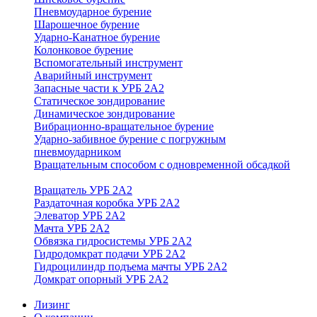
Пневмоударное бурение
Шарошечное бурение
Ударно-Канатное бурение
Колонковое бурение
Вспомогательный инструмент
Аварийный инструмент
Запасные части к УРБ 2А2
Статическое зондирование
Динамическое зондирование
Вибрационно-вращательное бурение
Ударно-забивное бурение с погружным
пневмоударником
Вращательным способом с одновременной обсадкой
Вращатель УРБ 2А2
Раздаточная коробка УРБ 2А2
Элеватор УРБ 2А2
Мачта УРБ 2А2
Обвязка гидросистемы УРБ 2А2
Гидродомкрат подачи УРБ 2А2
Гидроцилиндр подъема мачты УРБ 2А2
Домкрат опорный УРБ 2А2
Лизинг