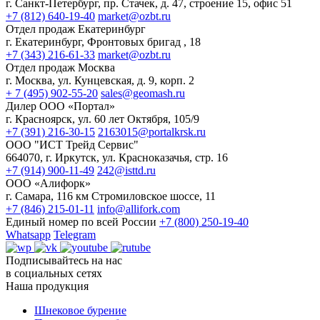
г. Санкт-Петербург, пр. Стачек, д. 47, строение 15, офис 51
+7 (812) 640-19-40
market@ozbt.ru
Отдел продаж Екатеринбург
г. Екатеринбург, Фронтовых бригад , 18
+7 (343) 216-61-33
market@ozbt.ru
Отдел продаж Москва
г. Москва, ул. Кунцевская, д. 9, корп. 2
+ 7 (495) 902-55-20
sales@geomash.ru
Дилер ООО «Портал»
г. Красноярск, ул. 60 лет Октября, 105/9
+7 (391) 216-30-15
2163015@portalkrsk.ru
ООО "ИСТ Трейд Сервис"
664070, г. Иркутск, ул. Красноказачья, стр. 16
+7 (914) 900-11-49
242@isttd.ru
ООО «Алифорк»
г. Самара, 116 км Стромиловское шоссе, 11
+7 (846) 215-01-11
info@allifork.com
Единый номер по всей России
+7 (800) 250-19-40
Whatsapp
Telegram
Подписывайтесь на нас
в социальных сетях
Наша продукция
Шнековое бурение