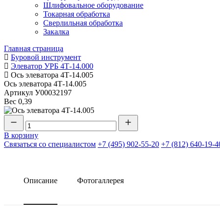
Шлифовальное оборудование
Токарная обработка
Cверлильная обработка
Закалка
Главная страница
Буровой инструмент
Элеватор УРБ 4Т-14.000
Ось элеватора 4Т-14.005
Ось элеватора 4Т-14.005
Артикул
У00032197
Вес
0,39
В корзину
Связаться со специалистом
+7 (495) 902-55-20
+7 (812) 640-19-4
Описание
Фотогаллерея