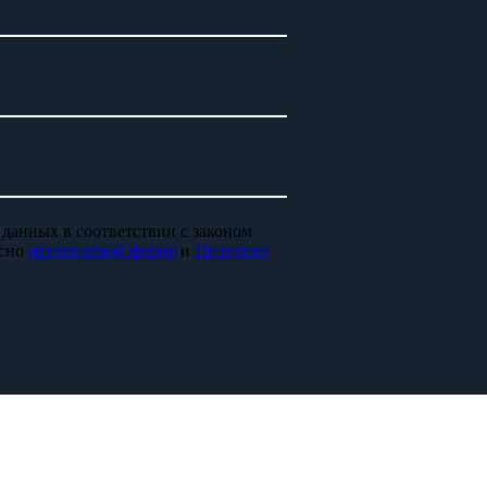
 данных в соответствии с законом
асно
прилагаемой форме
и
Политике