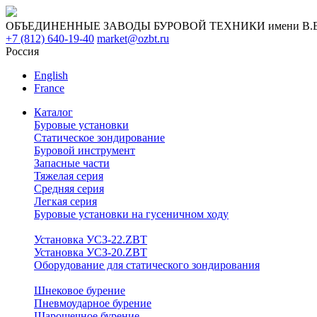
ОБЪЕДИНЕННЫЕ ЗАВОДЫ БУРОВОЙ ТЕХНИКИ имени В.В. 
+7 (812) 640-19-40
market@ozbt.ru
Россия
English
France
Каталог
Буровые установки
Статическое зондирование
Буровой инструмент
Запасные части
Тяжелая серия
Средняя серия
Легкая серия
Буровые установки на гусеничном ходу
Установка УСЗ-22.ZBT
Установка УСЗ-20.ZBT
Оборудование для статического зондирования
Шнековое бурение
Пневмоударное бурение
Шарошечное бурение