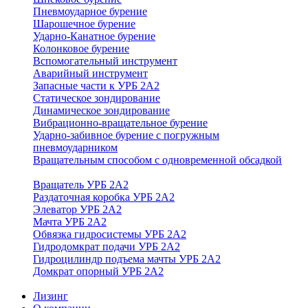
Пневмоударное бурение
Шарошечное бурение
Ударно-Канатное бурение
Колонковое бурение
Вспомогательный инструмент
Аварийный инструмент
Запасные части к УРБ 2А2
Статическое зондирование
Динамическое зондирование
Вибрационно-вращательное бурение
Ударно-забивное бурение с погружным
пневмоударником
Вращательным способом с одновременной обсадкой
Вращатель УРБ 2А2
Раздаточная коробка УРБ 2А2
Элеватор УРБ 2А2
Мачта УРБ 2А2
Обвязка гидросистемы УРБ 2А2
Гидродомкрат подачи УРБ 2А2
Гидроцилиндр подъема мачты УРБ 2А2
Домкрат опорный УРБ 2А2
Лизинг