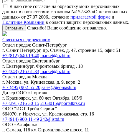
Я даю свое согласие на обработку моих персональных
данных в соответствии с законом №152-ФЗ «О персональных
данных» от 27.07.2006., согласно
прилагаемой форме
и
Политике Компании
в области защиты персональных данных.
Спасибо! Ваше сообщение отправлено.
Отправить
Связаться с директором
Отдел продаж Санкт-Петербург
г. Санкт-Петербург, пр. Стачек, д. 47, строение 15, офис 51
+7 (812) 640-19-40
market@ozbt.ru
Отдел продаж Екатеринбург
г. Екатеринбург, Фронтовых бригад , 18
+7 (343) 216-61-33
market@ozbt.ru
Отдел продаж Москва
г. Москва, ул. Кунцевская, д. 9, корп. 2
+ 7 (495) 902-55-20
sales@geomash.ru
Дилер ООО «Портал»
г. Красноярск, ул. 60 лет Октября, 105/9
+7 (391) 216-30-15
2163015@portalkrsk.ru
ООО "ИСТ Трейд Сервис"
664070, г. Иркутск, ул. Красноказачья, стр. 16
+7 (914) 900-11-49
242@isttd.ru
ООО «Алифорк»
г. Самара, 116 км Стромиловское шоссе, 11