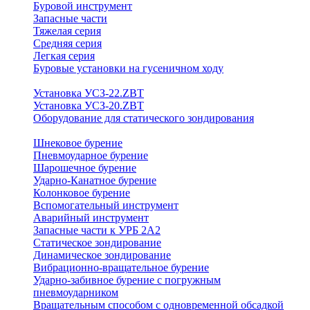
Буровой инструмент
Запасные части
Тяжелая серия
Средняя серия
Легкая серия
Буровые установки на гусеничном ходу
Установка УСЗ-22.ZBT
Установка УСЗ-20.ZBT
Оборудование для статического зондирования
Шнековое бурение
Пневмоударное бурение
Шарошечное бурение
Ударно-Канатное бурение
Колонковое бурение
Вспомогательный инструмент
Аварийный инструмент
Запасные части к УРБ 2А2
Статическое зондирование
Динамическое зондирование
Вибрационно-вращательное бурение
Ударно-забивное бурение с погружным
пневмоударником
Вращательным способом с одновременной обсадкой