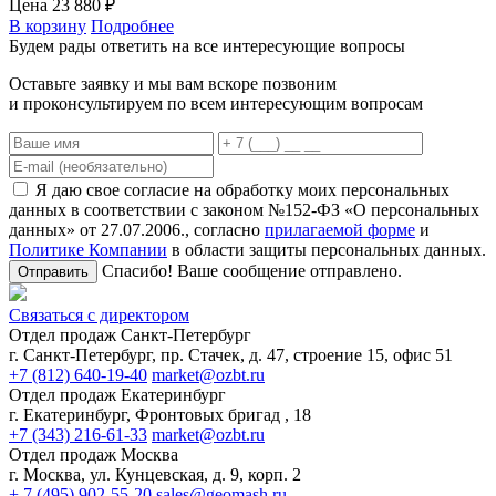
Цена
23 880 ₽
В корзину
Подробнее
Будем рады ответить на все интересующие вопросы
Оставьте заявку и мы вам вскоре позвоним
и проконсультируем по всем интересующим вопросам
Я даю свое согласие на обработку моих персональных
данных в соответствии с законом №152-ФЗ «О персональных
данных» от 27.07.2006., согласно
прилагаемой форме
и
Политике Компании
в области защиты персональных данных.
Спасибо! Ваше сообщение отправлено.
Отправить
Связаться с директором
Отдел продаж Санкт-Петербург
г. Санкт-Петербург, пр. Стачек, д. 47, строение 15, офис 51
+7 (812) 640-19-40
market@ozbt.ru
Отдел продаж Екатеринбург
г. Екатеринбург, Фронтовых бригад , 18
+7 (343) 216-61-33
market@ozbt.ru
Отдел продаж Москва
г. Москва, ул. Кунцевская, д. 9, корп. 2
+ 7 (495) 902-55-20
sales@geomash.ru