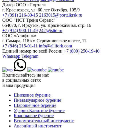
Дилер ООО «Портал»
г. Красноярск, ул. 60 лет Октября, 105/9
+7 (391) 216-30-15
2163015@portalkrsk.ru
ООО "ИСТ Трейд Сервис"
664070, г. Иркутск, ул. Красноказачья, стр. 16
+7 (914) 900-11-49
242@isttd.ru
ООО «Алифорк»
г. Самара, 116 км Стромиловское шоссе, 11
+7 (846) 215-01-11
info@allifork.com
Единый номер по всей России
+7 (800) 250-19-40
Whatsapp
Telegram
Подписывайтесь на нас
в социальных сетях
Наша продукция
Шнековое бурение
Пневмоударное бурение
Шарошечное бурение
Ударно-Канатное бурение
Колонковое бурение
Вспомогательный инструмент
Аварийный инструмент