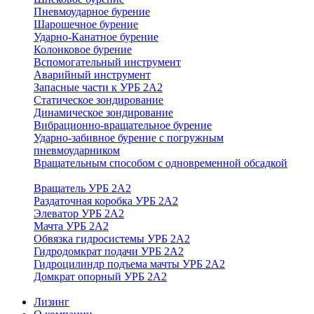
Пневмоударное бурение
Шарошечное бурение
Ударно-Канатное бурение
Колонковое бурение
Вспомогательный инструмент
Аварийный инструмент
Запасные части к УРБ 2А2
Статическое зондирование
Динамическое зондирование
Вибрационно-вращательное бурение
Ударно-забивное бурение с погружным
пневмоударником
Вращательным способом с одновременной обсадкой
Вращатель УРБ 2А2
Раздаточная коробка УРБ 2А2
Элеватор УРБ 2А2
Мачта УРБ 2А2
Обвязка гидросистемы УРБ 2А2
Гидродомкрат подачи УРБ 2А2
Гидроцилиндр подъема мачты УРБ 2А2
Домкрат опорный УРБ 2А2
Лизинг