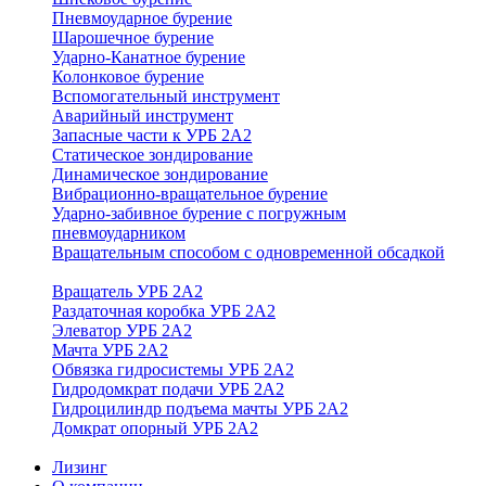
Пневмоударное бурение
Шарошечное бурение
Ударно-Канатное бурение
Колонковое бурение
Вспомогательный инструмент
Аварийный инструмент
Запасные части к УРБ 2А2
Статическое зондирование
Динамическое зондирование
Вибрационно-вращательное бурение
Ударно-забивное бурение с погружным
пневмоударником
Вращательным способом с одновременной обсадкой
Вращатель УРБ 2А2
Раздаточная коробка УРБ 2А2
Элеватор УРБ 2А2
Мачта УРБ 2А2
Обвязка гидросистемы УРБ 2А2
Гидродомкрат подачи УРБ 2А2
Гидроцилиндр подъема мачты УРБ 2А2
Домкрат опорный УРБ 2А2
Лизинг