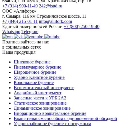
664070, г. Иркутск, ул. Красноказачья, стр. 16
+7 (914) 900-11-49
242@isttd.ru
ООО «Алифорк»
г. Самара, 116 км Стромиловское шоссе, 11
+7 (846) 215-01-11
info@allifork.com
Единый номер по всей России
+7 (800) 250-19-40
Whatsapp
Telegram
Подписывайтесь на нас
в социальных сетях
Наша продукция
Шнековое бурение
Пневмоударное бурение
Шарошечное бурение
Ударно-Канатное бурение
Колонковое бурение
Вспомогательный инструмент
Аварийный инструмент
Запасные части к УРБ 2А2
Статическое зондирование
Динамическое зондирование
Вибрационно-вращательное бурение
Вращательным способом с одновременной обсадкой
Ударно-забивное бурение с погружным