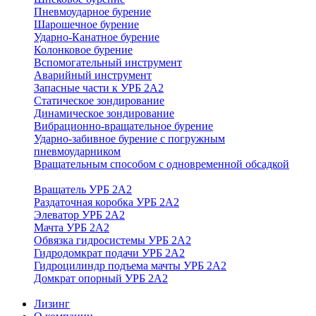
Пневмоударное бурение
Шарошечное бурение
Ударно-Канатное бурение
Колонковое бурение
Вспомогательный инструмент
Аварийный инструмент
Запасные части к УРБ 2А2
Статическое зондирование
Динамическое зондирование
Вибрационно-вращательное бурение
Ударно-забивное бурение с погружным
пневмоударником
Вращательным способом с одновременной обсадкой
Вращатель УРБ 2А2
Раздаточная коробка УРБ 2А2
Элеватор УРБ 2А2
Мачта УРБ 2А2
Обвязка гидросистемы УРБ 2А2
Гидродомкрат подачи УРБ 2А2
Гидроцилиндр подъема мачты УРБ 2А2
Домкрат опорный УРБ 2А2
Лизинг