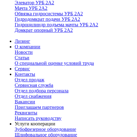
Элеватор УРБ 2А2
Мачта УРБ 2А2
Обвязка гидросистемы УРБ 2А2
Гидродомкрат подачи УРБ 2А2
Гидроцилиндр подъема мачты УРБ 2А2
Домкрат опорный УРБ 2А2
Лизинг
О компании
Новости
Статьи
О специальной оценке условий труда
Сервис
Контакты
Отдел продаж
Сервисная служба
Отдел подбора персонала
Отдел снабжения
Вакансии
Приглашаем партнеров
Реквизиты
Написать руководству
Услуги кооперации
Зубофрезерное оборудование
Шлифовальное оборудование