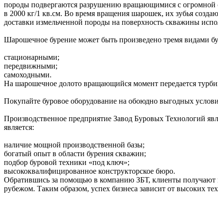
породы подвергаются разрушению вращающимися с огромной ск
в 2000 кг/1 кв.см. Во время вращения шарошек, их зубья созда
доставки измельченной породы на поверхность скважины испо
Шарошечное бурение может быть произведено тремя видами бу
стационарными;
передвижными;
самоходными.
На шарошечное долото вращающийся момент передается турб
Покупайте буровое оборудование на обоюдно выгодных услов
Производственное предприятие Завод Буровых Технологий явл
является:
наличие мощной производственной базы;
богатый опыт в области бурения скважин;
подбор буровой техники «под ключ»;
высококвалифицированное конструкторское бюро.
Обратившись за помощью в компанию ЗБТ, клиенты получают и
рубежом. Таким образом, успех бизнеса зависит от высоких те