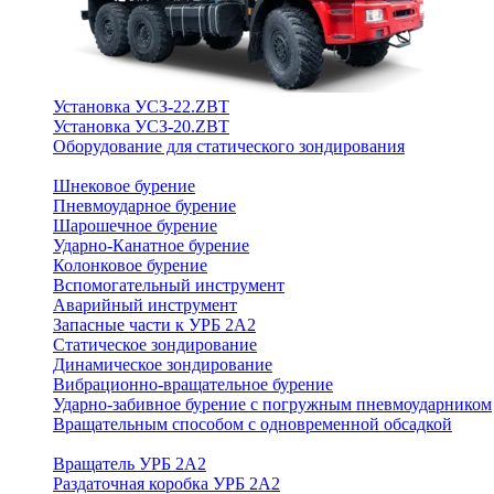
Установка УСЗ-22.ZBT
Установка УСЗ-20.ZBT
Оборудование для статического зондирования
Шнековое бурение
Пневмоударное бурение
Шарошечное бурение
Ударно-Канатное бурение
Колонковое бурение
Вспомогательный инструмент
Аварийный инструмент
Запасные части к УРБ 2А2
Статическое зондирование
Динамическое зондирование
Вибрационно-вращательное бурение
Ударно-забивное бурение с погружным пневмоударником
Вращательным способом с одновременной обсадкой
Вращатель УРБ 2А2
Раздаточная коробка УРБ 2А2