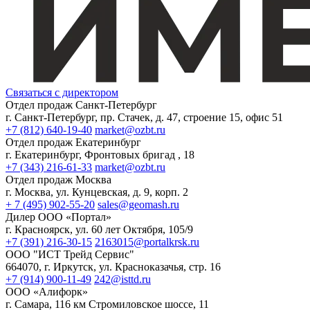
Связаться с директором
Отдел продаж Санкт-Петербург
г. Санкт-Петербург, пр. Стачек, д. 47, строение 15, офис 51
+7 (812) 640-19-40
market@ozbt.ru
Отдел продаж Екатеринбург
г. Екатеринбург, Фронтовых бригад , 18
+7 (343) 216-61-33
market@ozbt.ru
Отдел продаж Москва
г. Москва, ул. Кунцевская, д. 9, корп. 2
+ 7 (495) 902-55-20
sales@geomash.ru
Дилер ООО «Портал»
г. Красноярск, ул. 60 лет Октября, 105/9
+7 (391) 216-30-15
2163015@portalkrsk.ru
ООО "ИСТ Трейд Сервис"
664070, г. Иркутск, ул. Красноказачья, стр. 16
+7 (914) 900-11-49
242@isttd.ru
ООО «Алифорк»
г. Самара, 116 км Стромиловское шоссе, 11