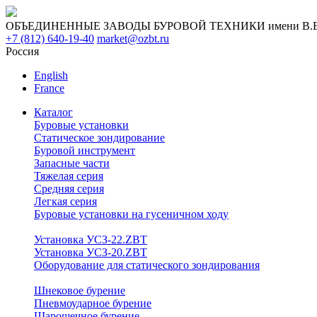
ОБЪЕДИНЕННЫЕ ЗАВОДЫ БУРОВОЙ ТЕХНИКИ имени В.В. 
+7 (812) 640-19-40
market@ozbt.ru
Россия
English
France
Каталог
Буровые установки
Статическое зондирование
Буровой инструмент
Запасные части
Тяжелая серия
Средняя серия
Легкая серия
Буровые установки на гусеничном ходу
Установка УСЗ-22.ZBT
Установка УСЗ-20.ZBT
Оборудование для статического зондирования
Шнековое бурение
Пневмоударное бурение
Шарошечное бурение