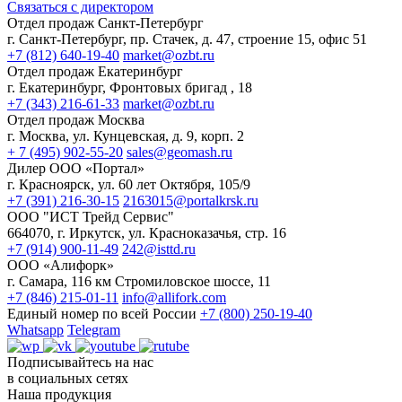
Связаться с директором
Отдел продаж Санкт-Петербург
г. Санкт-Петербург, пр. Стачек, д. 47, строение 15, офис 51
+7 (812) 640-19-40
market@ozbt.ru
Отдел продаж Екатеринбург
г. Екатеринбург, Фронтовых бригад , 18
+7 (343) 216-61-33
market@ozbt.ru
Отдел продаж Москва
г. Москва, ул. Кунцевская, д. 9, корп. 2
+ 7 (495) 902-55-20
sales@geomash.ru
Дилер ООО «Портал»
г. Красноярск, ул. 60 лет Октября, 105/9
+7 (391) 216-30-15
2163015@portalkrsk.ru
ООО "ИСТ Трейд Сервис"
664070, г. Иркутск, ул. Красноказачья, стр. 16
+7 (914) 900-11-49
242@isttd.ru
ООО «Алифорк»
г. Самара, 116 км Стромиловское шоссе, 11
+7 (846) 215-01-11
info@allifork.com
Единый номер по всей России
+7 (800) 250-19-40
Whatsapp
Telegram
Подписывайтесь на нас
в социальных сетях
Наша продукция