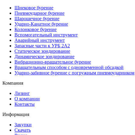
Шнековое бурение
Пневмоударное бурение
Шарошечное бурение
Ударно-Канатное бурение
Колонковое бурение
Вспомогательный инструмент
Аварийный инструмент
Запасные части к УРБ 2А2
Статическое зондирование
Динамическое зондирование
Вибрационно-вращательное бурение
Вращательным способом с одновременной обсадкой
Ударно-забивное бурение с погружным пневмоударником
Компания
Лизинг
О компании
Контакты
Информация
Закупки
Скачать