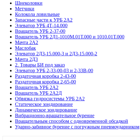
Шнеколовки
Метчики
Колокола ловильные
Запасные части к УРБ 2А2
Элеватор УРБ 4Т-14.000
Вращатель УРБ 2-37-00
Вращатель УРБ 2Д1-1010М.01Т.000 и 1010.01Т.000
Мачта 2А2
Маслобак
Элеватор 2Д3-15.000-3 и 2Д3-15.000-2
Мачта 2Д3
2. Товары БИ под заказ
Элеватор УРБ 2-33-00-03 и 2-33В-00
Раздаточная коробка 2-43-00
Раздаточная коробка 2-65-00
Вращатель УРБ 2А2
Вращатель УРБ 2А2Д
Обвязка гидросистемы УРБ 2А2
Статическое зондирование
Динамическое зондирование
Вибрационно-вращательное бурение
Вращательным способом с одновременной обсадкой
Ударно-забивное бурение с погружным пневмоударником