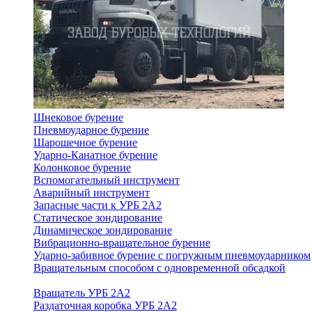
Шнековое бурение
Пневмоударное бурение
Шарошечное бурение
Ударно-Канатное бурение
Колонковое бурение
Вспомогательный инструмент
Аварийный инструмент
Запасные части к УРБ 2А2
Статическое зондирование
Динамическое зондирование
Вибрационно-вращательное бурение
Ударно-забивное бурение с погружным пневмоударником
Вращательным способом с одновременной обсадкой
Вращатель УРБ 2А2
Раздаточная коробка УРБ 2А2