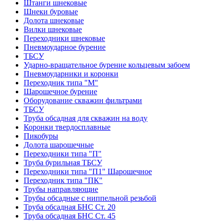
Штанги шнековые
Шнеки буровые
Долота шнековые
Вилки шнековые
Переходники шнековые
Пневмоударное бурение
ТБСУ
Ударно-вращательное бурение кольцевым забоем
Пневмоударники и коронки
Переходник типа "М"
Шарошечное бурение
Оборудование скважин фильтрами
ТБСУ
Труба обсадная для скважин на воду
Коронки твердосплавные
Пикобуры
Долота шарошечные
Переходники типа "П"
Труба бурильная ТБСУ
Переходники типа "П1" Шарошечное
Переходник типа "ПК"
Трубы направляющие
Трубы обсадные с ниппельной резьбой
Труба обсадная БНС Ст. 20
Труба обсадная БНС Ст. 45