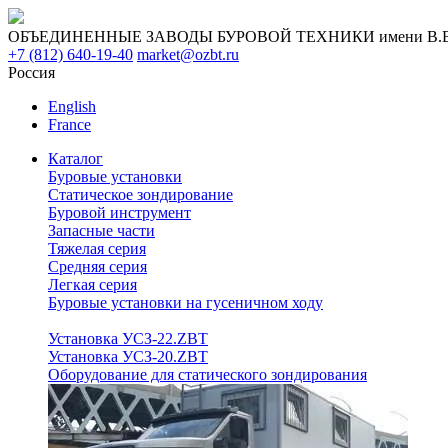
ОБЪЕДИНЕННЫЕ ЗАВОДЫ БУРОВОЙ ТЕХНИКИ имени В.В. 
+7 (812) 640-19-40
market@ozbt.ru
Россия
English
France
Каталог
Буровые установки
Статическое зондирование
Буровой инструмент
Запасные части
Тяжелая серия
Средняя серия
Легкая серия
Буровые установки на гусеничном ходу
Установка УСЗ-22.ZBT
Установка УСЗ-20.ZBT
Оборудование для статического зондирования