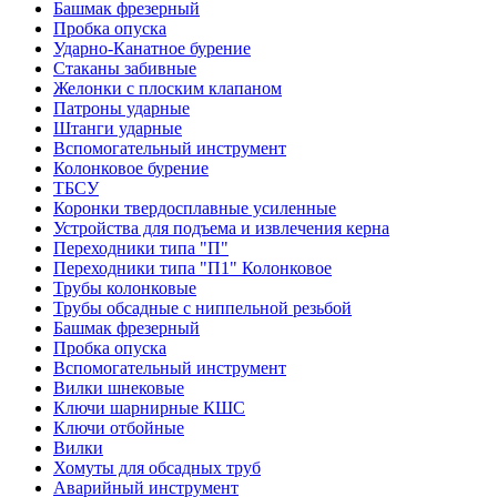
Башмак фрезерный
Пробка опуска
Ударно-Канатное бурение
Стаканы забивные
Желонки с плоским клапаном
Патроны ударные
Штанги ударные
Вспомогательный инструмент
Колонковое бурение
ТБСУ
Коронки твердосплавные усиленные
Устройства для подъема и извлечения керна
Переходники типа "П"
Переходники типа "П1" Колонковое
Трубы колонковые
Трубы обсадные с ниппельной резьбой
Башмак фрезерный
Пробка опуска
Вспомогательный инструмент
Вилки шнековые
Ключи шарнирные КШС
Ключи отбойные
Вилки
Хомуты для обсадных труб
Аварийный инструмент