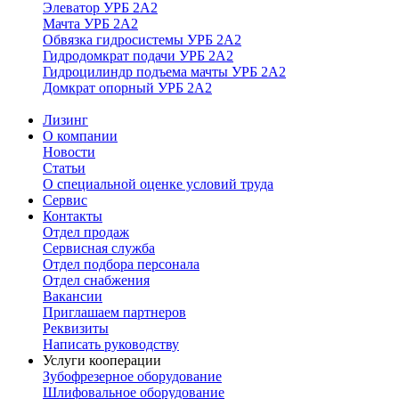
Элеватор УРБ 2А2
Мачта УРБ 2А2
Обвязка гидросистемы УРБ 2А2
Гидродомкрат подачи УРБ 2А2
Гидроцилиндр подъема мачты УРБ 2А2
Домкрат опорный УРБ 2А2
Лизинг
О компании
Новости
Статьи
О специальной оценке условий труда
Сервис
Контакты
Отдел продаж
Сервисная служба
Отдел подбора персонала
Отдел снабжения
Вакансии
Приглашаем партнеров
Реквизиты
Написать руководству
Услуги кооперации
Зубофрезерное оборудование
Шлифовальное оборудование